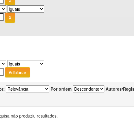
or:
Por ordem
Autores/Regi
quisa não produziu resultados.