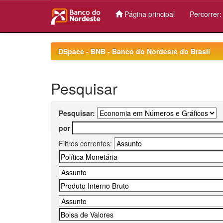
Página principal
Percorrer
Skip
navigation
DSpace - BNB - Banco do Nordeste do Brasil
Pesquisar
Pesquisar:
por
Filtros correntes: