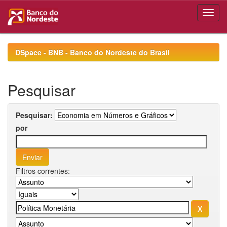
Skip
navigation
DSpace - BNB - Banco do Nordeste do Brasil
Pesquisar
Pesquisar:
por
Filtros correntes: