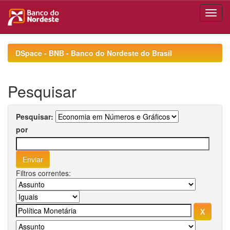
Skip
navigation
DSpace - BNB - Banco do Nordeste do Brasil
Pesquisar
Pesquisar:
por
Filtros correntes: