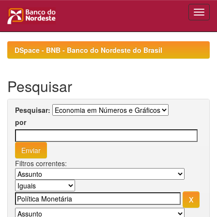
Skip
navigation
DSpace - BNB - Banco do Nordeste do Brasil
Pesquisar
Pesquisar:
por
Filtros correntes: