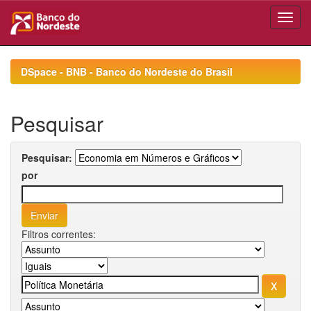
Skip
navigation
DSpace - BNB - Banco do Nordeste do Brasil
Pesquisar
Pesquisar:
por
Filtros correntes: