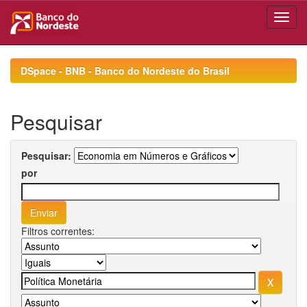
Skip
navigation
DSpace - BNB - Banco do Nordeste do Brasil
Pesquisar
Pesquisar:
por
Filtros correntes: