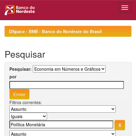
Skip
navigation
DSpace - BNB - Banco do Nordeste do Brasil
Pesquisar
Pesquisar:
por
Filtros correntes: