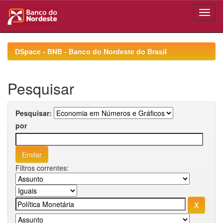
Skip
navigation
DSpace - BNB - Banco do Nordeste do Brasil
Pesquisar
Pesquisar:
por
Filtros correntes: