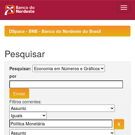
Skip
navigation
DSpace - BNB - Banco do Nordeste do Brasil
Pesquisar
Pesquisar:
por
Filtros correntes: