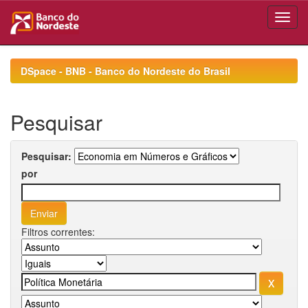
Skip
navigation
DSpace - BNB - Banco do Nordeste do Brasil
Pesquisar
Pesquisar:
por
Filtros correntes: