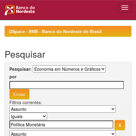
Skip
navigation
DSpace - BNB - Banco do Nordeste do Brasil
Pesquisar
Pesquisar:
por
Filtros correntes: