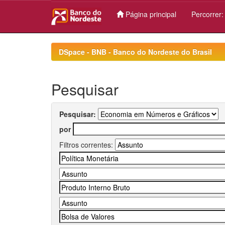
Página principal
Percorrer
Skip
navigation
DSpace - BNB - Banco do Nordeste do Brasil
Pesquisar
Pesquisar:
por
Filtros correntes: