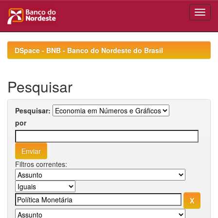
Skip
navigation
DSpace - BNB - Banco do Nordeste do Brasil
Pesquisar
Pesquisar:
por
Filtros correntes: