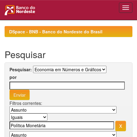
Skip
navigation
DSpace - BNB - Banco do Nordeste do Brasil
Pesquisar
Pesquisar:
por
Filtros correntes: