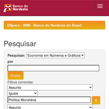
Skip
navigation
DSpace - BNB - Banco do Nordeste do Brasil
Pesquisar
Pesquisar:
por
Filtros correntes: