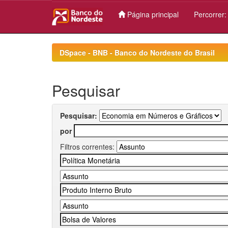
Página principal
Percorrer
Skip
navigation
DSpace - BNB - Banco do Nordeste do Brasil
Pesquisar
Pesquisar:
por
Filtros correntes: