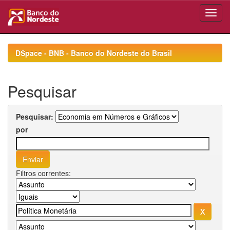
Skip
navigation
DSpace - BNB - Banco do Nordeste do Brasil
Pesquisar
Pesquisar:
por
Filtros correntes: