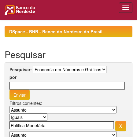
Skip
navigation
DSpace - BNB - Banco do Nordeste do Brasil
Pesquisar
Pesquisar:
por
Filtros correntes: