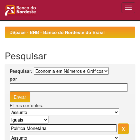
Skip
navigation
DSpace - BNB - Banco do Nordeste do Brasil
Pesquisar
Pesquisar:
por
Filtros correntes: