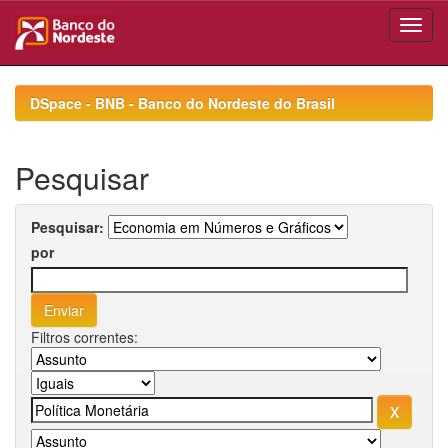
Skip
navigation
DSpace - BNB - Banco do Nordeste do Brasil
Pesquisar
Pesquisar:
por
Filtros correntes: