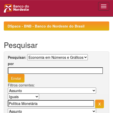
Skip
navigation
DSpace - BNB - Banco do Nordeste do Brasil
Pesquisar
Pesquisar:
por
Filtros correntes: