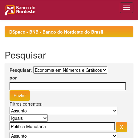
Skip
navigation
DSpace - BNB - Banco do Nordeste do Brasil
Pesquisar
Pesquisar:
por
Filtros correntes: