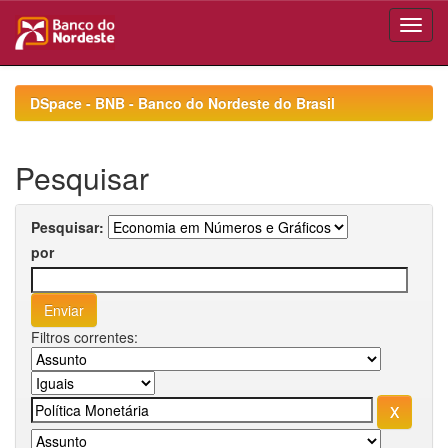
Skip
navigation
DSpace - BNB - Banco do Nordeste do Brasil
Pesquisar
Pesquisar:
por
Filtros correntes: