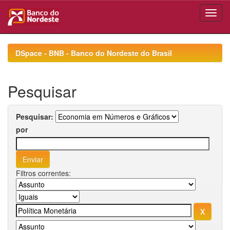
Skip
navigation
DSpace - BNB - Banco do Nordeste do Brasil
Pesquisar
Pesquisar:
por
Filtros correntes: