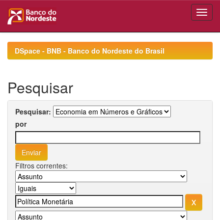
Skip
navigation
DSpace - BNB - Banco do Nordeste do Brasil
Pesquisar
Pesquisar:
por
Filtros correntes: