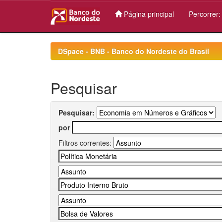
Página principal
Percorrer
Skip
navigation
DSpace - BNB - Banco do Nordeste do Brasil
Pesquisar
Pesquisar:
por
Filtros correntes: