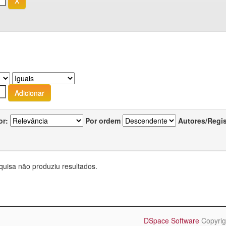
or:
Por ordem
Autores/Regi
quisa não produziu resultados.
DSpace Software
Copyrig