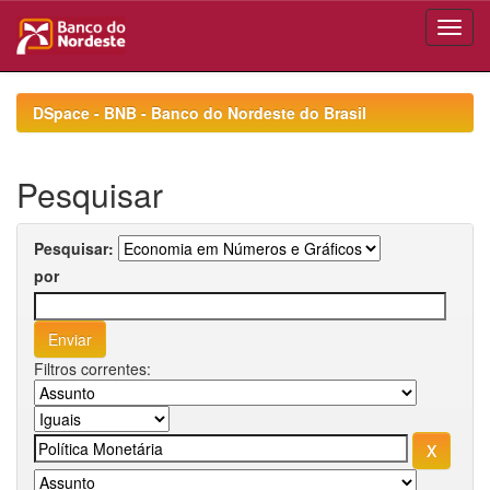
Skip
navigation
DSpace - BNB - Banco do Nordeste do Brasil
Pesquisar
Pesquisar:
por
Filtros correntes: