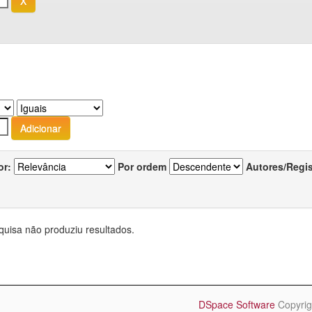
or:
Por ordem
Autores/Regi
quisa não produziu resultados.
DSpace Software
Copyrig