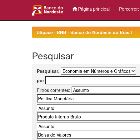
Página principal
Percorrer
Skip
navigation
DSpace - BNB - Banco do Nordeste do Brasil
Pesquisar
Pesquisar:
por
Filtros correntes: