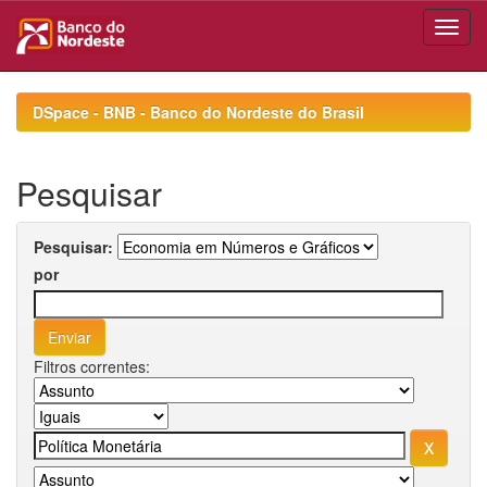
Skip
navigation
DSpace - BNB - Banco do Nordeste do Brasil
Pesquisar
Pesquisar:
por
Filtros correntes: