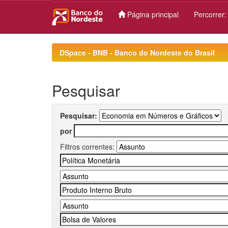
Página principal
Percorrer
Skip
navigation
DSpace - BNB - Banco do Nordeste do Brasil
Pesquisar
Pesquisar:
por
Filtros correntes: