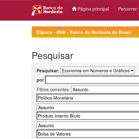
Página principal
Percorrer
Skip
navigation
DSpace - BNB - Banco do Nordeste do Brasil
Pesquisar
Pesquisar:
por
Filtros correntes: