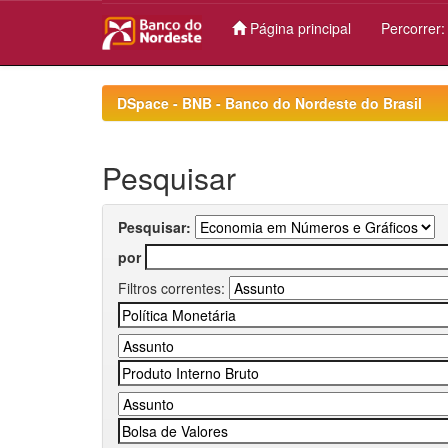
Página principal
Percorrer
Skip
navigation
DSpace - BNB - Banco do Nordeste do Brasil
Pesquisar
Pesquisar:
por
Filtros correntes: