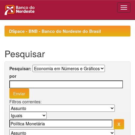
Skip
navigation
DSpace - BNB - Banco do Nordeste do Brasil
Pesquisar
Pesquisar:
por
Filtros correntes: