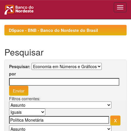
Skip
navigation
DSpace - BNB - Banco do Nordeste do Brasil
Pesquisar
Pesquisar:
por
Filtros correntes: