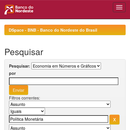
Skip
navigation
DSpace - BNB - Banco do Nordeste do Brasil
Pesquisar
Pesquisar:
por
Filtros correntes: