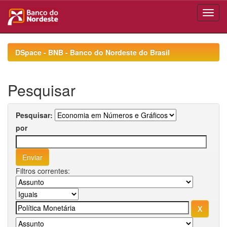
Skip
navigation
DSpace - BNB - Banco do Nordeste do Brasil
Pesquisar
Pesquisar:
por
Filtros correntes: