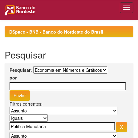
Skip
navigation
DSpace - BNB - Banco do Nordeste do Brasil
Pesquisar
Pesquisar:
por
Filtros correntes: