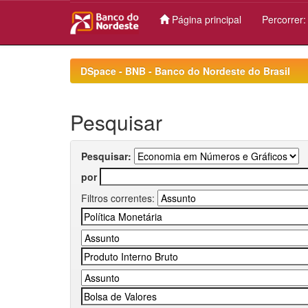
Página principal
Percorrer
Skip
navigation
DSpace - BNB - Banco do Nordeste do Brasil
Pesquisar
Pesquisar:
por
Filtros correntes: