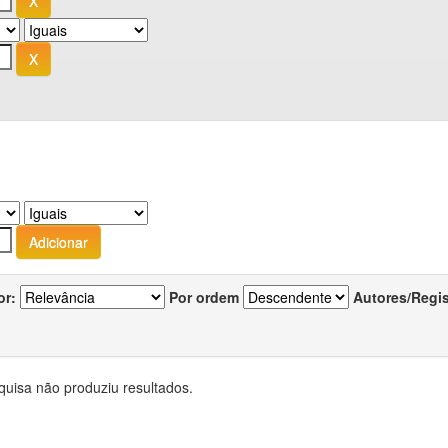
or:
Por ordem
Autores/Regi
quisa não produziu resultados.