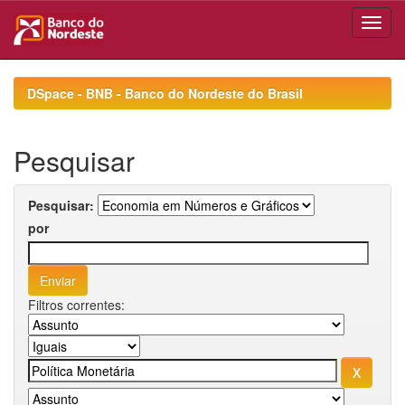
Skip
navigation
DSpace - BNB - Banco do Nordeste do Brasil
Pesquisar
Pesquisar:
por
Filtros correntes: