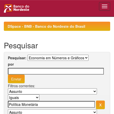
Skip
navigation
DSpace - BNB - Banco do Nordeste do Brasil
Pesquisar
Pesquisar:
por
Filtros correntes: