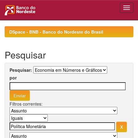
Skip
navigation
DSpace - BNB - Banco do Nordeste do Brasil
Pesquisar
Pesquisar:
por
Filtros correntes: