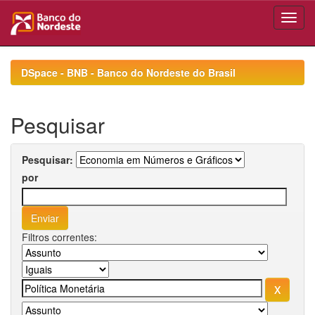
Skip
navigation
DSpace - BNB - Banco do Nordeste do Brasil
Pesquisar
Pesquisar:
por
Filtros correntes: