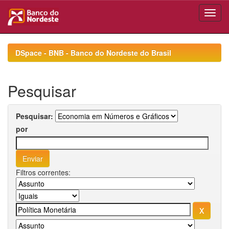
Skip
navigation
DSpace - BNB - Banco do Nordeste do Brasil
Pesquisar
Pesquisar:
por
Filtros correntes: