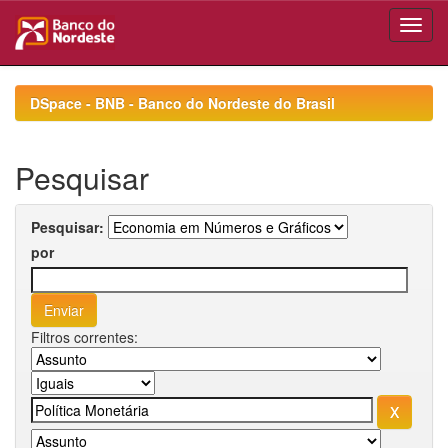
Skip
navigation
DSpace - BNB - Banco do Nordeste do Brasil
Pesquisar
Pesquisar:
por
Filtros correntes: