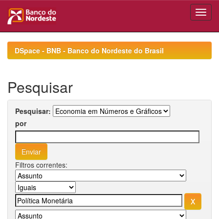
Skip
navigation
DSpace - BNB - Banco do Nordeste do Brasil
Pesquisar
Pesquisar:
por
Filtros correntes: