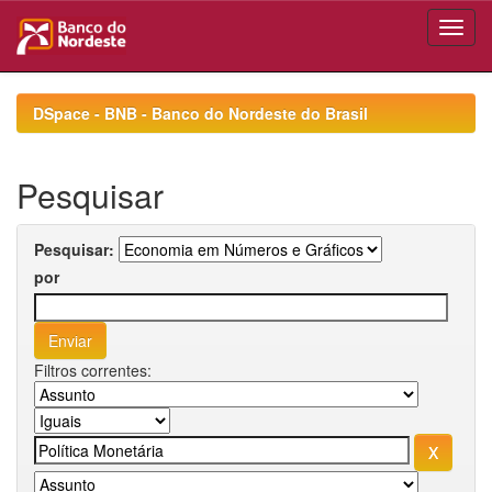
Skip
navigation
DSpace - BNB - Banco do Nordeste do Brasil
Pesquisar
Pesquisar:
por
Filtros correntes: