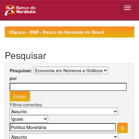
Skip
navigation
DSpace - BNB - Banco do Nordeste do Brasil
Pesquisar
Pesquisar:
por
Filtros correntes: