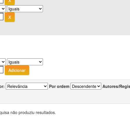
or:
Por ordem
Autores/Regi
quisa não produziu resultados.