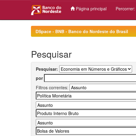
Página principal
Percorrer
Skip
navigation
DSpace - BNB - Banco do Nordeste do Brasil
Pesquisar
Pesquisar:
por
Filtros correntes: