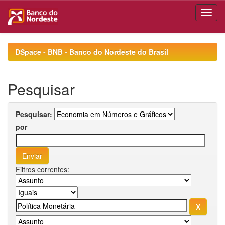
Skip
navigation
DSpace - BNB - Banco do Nordeste do Brasil
Pesquisar
Pesquisar:
por
Filtros correntes: