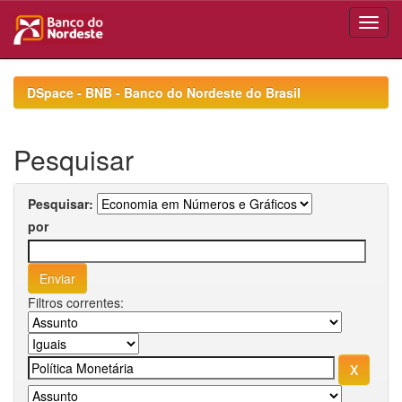
Skip
navigation
DSpace - BNB - Banco do Nordeste do Brasil
Pesquisar
Pesquisar:
por
Filtros correntes: